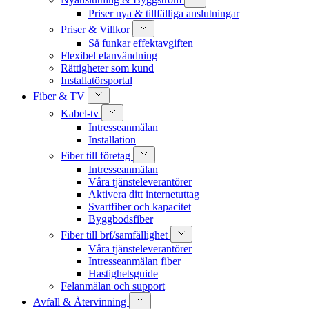
Priser nya & tillfälliga anslutningar
Priser & Villkor
Så funkar effektavgiften
Flexibel elanvändning
Rättigheter som kund
Installatörsportal
Fiber & TV
Kabel-tv
Intresseanmälan
Installation
Fiber till företag
Intresseanmälan
Våra tjänsteleverantörer
Aktivera ditt internetuttag
Svartfiber och kapacitet
Byggbodsfiber
Fiber till brf/samfällighet
Våra tjänsteleverantörer
Intresseanmälan fiber
Hastighetsguide
Felanmälan och support
Avfall & Återvinning