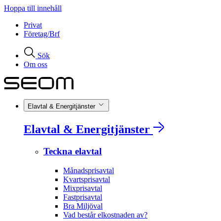
Hoppa till innehåll
Privat
Företag/Brf
Sök
Om oss
Elavtal & Energitjänster
Elavtal & Energitjänster
Teckna elavtal
Månadsprisavtal
Kvartsprisavtal
Mixprisavtal
Fastprisavtal
Bra Miljöval
Vad består elkostnaden av?