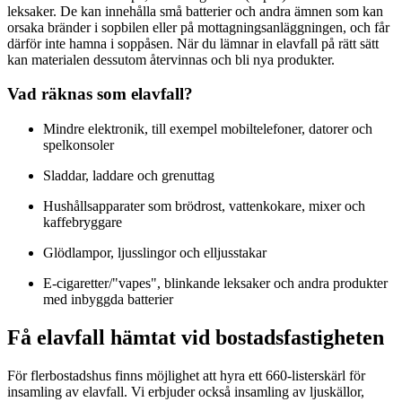
leksaker. De kan innehålla små batterier och andra ämnen som kan
orsaka bränder i sopbilen eller på mottagningsanläggningen, och får
därför inte hamna i soppåsen. När du lämnar in elavfall på rätt sätt
kan materialen dessutom återvinnas och bli nya produkter.
Vad räknas som elavfall?
Mindre elektronik, till exempel mobiltelefoner, datorer och
spelkonsoler
Sladdar, laddare och grenuttag
Hushållsapparater som brödrost, vattenkokare, mixer och
kaffebryggare
Glödlampor, ljusslingor och elljusstakar
E‑cigaretter/"vapes", blinkande leksaker och andra produkter
med inbyggda batterier
Få elavfall hämtat vid bostadsfastigheten
För flerbostadshus finns möjlighet att hyra ett 660-listerskärl för
insamling av elavfall. Vi erbjuder också insamling av ljuskällor,