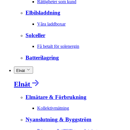
Rättigheter som kund
Elbilsladdning
Våra laddboxar
Solceller
Få betalt för solenergin
Batterilagring
Elnät
Elnät
Elmätare & Förbrukning
Kollektivmätning
Nyanslutning & Byggström