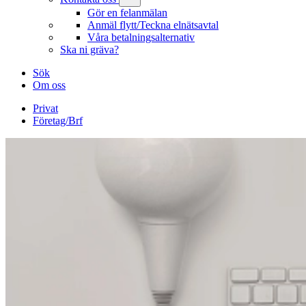
Gör en felanmälan
Anmäl flytt/Teckna elnätsavtal
Våra betalningsalternativ
Ska ni gräva?
Sök
Om oss
Privat
Företag/Brf