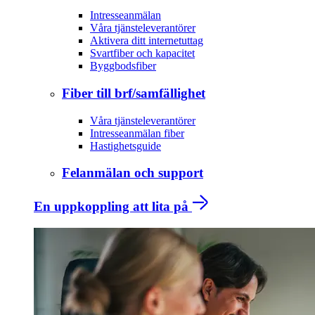
Intresseanmälan
Våra tjänsteleverantörer
Aktivera ditt internetuttag
Svartfiber och kapacitet
Byggbodsfiber
Fiber till brf/samfällighet
Våra tjänsteleverantörer
Intresseanmälan fiber
Hastighetsguide
Felanmälan och support
En uppkoppling att lita på