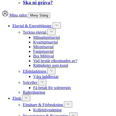
Ska ni gräva?
Mina sidor
Meny
Stäng
Elavtal & Energitjänster
Teckna elavtal
Månadsprisavtal
Kvartsprisavtal
Mixprisavtal
Fastprisavtal
Bra Miljöval
Vad består elkostnaden av?
Rättigheter som kund
Elbilsladdning
Våra laddboxar
Solceller
Få betalt för solenergin
Batterilagring
Elnät
Elmätare & Förbrukning
Kollektivmätning
Nyanslutning & Byggström