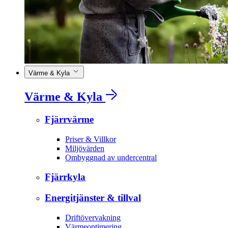
Värme & Kyla
Värme & Kyla
Fjärrvärme
Priser & Villkor
Miljövärden
Ombyggnad av undercentral
Fjärrkyla
Energitjänster & tillval
Driftövervakning
Värmeoptimering