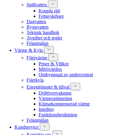
Spillvatten
Koppla rätt
Fettavskiljare
Dagvatten
Byggvatten
Teknisk handbok
Avgifter och regler
Felanmälan
Värme & Kyla
Fjärrvärme
Priser & Villkor
Miljövärden
Ombyggnad av undercentral
Fjärrkyla
Energitjänster & tillval
Driftövervakning
Värmeoptimering
Klimatkompenserad värme
Intelligy
Funktionsbesiktning
Felanmälan
Kundservice
Kontakta oss