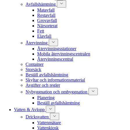
Avfallshämtning
Matavfall
Restavfall
Grovavfall
Närsorterat
Fett
Elavfall
Återvinning
Återvinningsstationer
Mobila återvinningscentralen
Återvinningscentral
Container
Storsäck
Beställ avfallshämtning
Skyltar och informationsmaterial
Avgifter och regler
Nybyggnation och ombyggnation
Planering
Beställ avfallshämtning
Vatten & Avlopp
Dricksvatten
Vattenmätare
Vattenkiosk