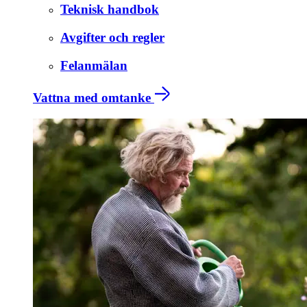
Teknisk handbok
Avgifter och regler
Felanmälan
Vattna med omtanke