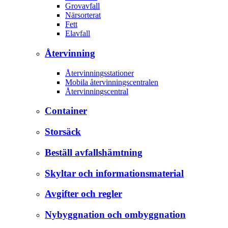
Grovavfall
Närsorterat
Fett
Elavfall
Återvinning
Återvinningsstationer
Mobila återvinningscentralen
Återvinningscentral
Container
Storsäck
Beställ avfallshämtning
Skyltar och informationsmaterial
Avgifter och regler
Nybyggnation och ombyggnation