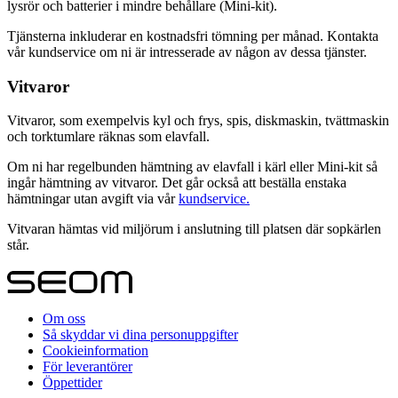
lysrör och batterier i mindre behållare (Mini-kit).
Tjänsterna inkluderar en kostnadsfri tömning per månad. Kontakta
vår kundservice om ni är intresserade av någon av dessa tjänster.
Vitvaror
Vitvaror, som exempelvis kyl och frys, spis, diskmaskin, tvättmaskin
och torktumlare räknas som elavfall.
Om ni har regelbunden hämtning av elavfall i kärl eller Mini-kit så
ingår hämtning av vitvaror. Det går också att beställa enstaka
hämtningar utan avgift via vår
kundservice.
Vitvaran hämtas vid miljörum i anslutning till platsen där sopkärlen
står.
Om oss
Så skyddar vi dina personuppgifter
Cookieinformation
För leverantörer
Öppettider