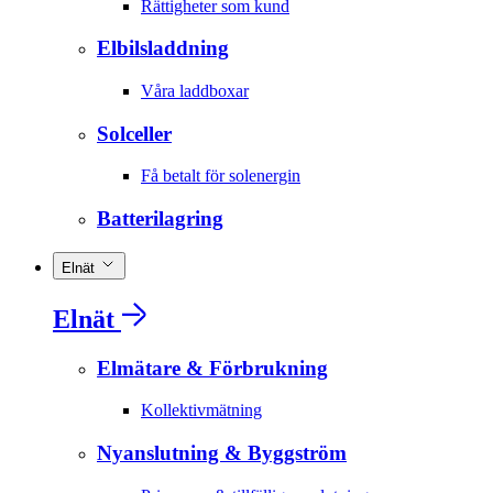
Rättigheter som kund
Elbilsladdning
Våra laddboxar
Solceller
Få betalt för solenergin
Batterilagring
Elnät
Elnät
Elmätare & Förbrukning
Kollektivmätning
Nyanslutning & Byggström