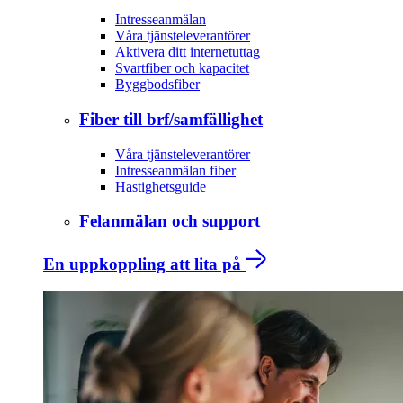
Intresseanmälan
Våra tjänsteleverantörer
Aktivera ditt internetuttag
Svartfiber och kapacitet
Byggbodsfiber
Fiber till brf/samfällighet
Våra tjänsteleverantörer
Intresseanmälan fiber
Hastighetsguide
Felanmälan och support
En uppkoppling att lita på