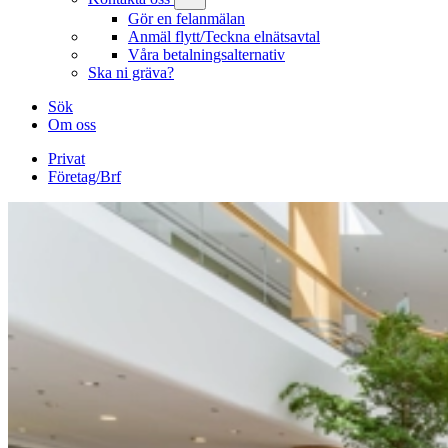
Gör en felanmälan
Anmäl flytt/Teckna elnätsavtal
Våra betalningsalternativ
Ska ni gräva?
Sök
Om oss
Privat
Företag/Brf