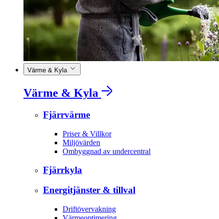
Värme & Kyla
Värme & Kyla
Fjärrvärme
Priser & Villkor
Miljövärden
Ombyggnad av undercentral
Fjärrkyla
Energitjänster & tillval
Driftövervakning
Värmeoptimering