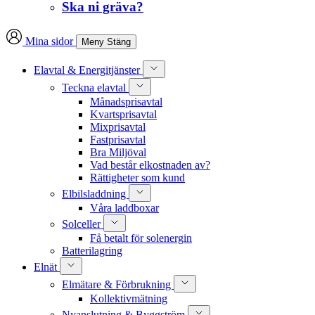
Ska ni gräva?
Mina sidor
Meny
Stäng
Elavtal & Energitjänster
Teckna elavtal
Månadsprisavtal
Kvartsprisavtal
Mixprisavtal
Fastprisavtal
Bra Miljöval
Vad består elkostnaden av?
Rättigheter som kund
Elbilsladdning
Våra laddboxar
Solceller
Få betalt för solenergin
Batterilagring
Elnät
Elmätare & Förbrukning
Kollektivmätning
Nyanslutning & Byggström