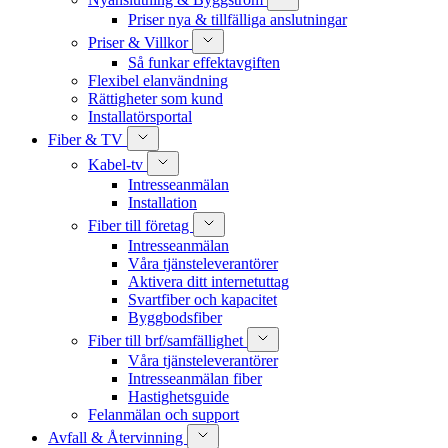
Priser nya & tillfälliga anslutningar
Priser & Villkor
Så funkar effektavgiften
Flexibel elanvändning
Rättigheter som kund
Installatörsportal
Fiber & TV
Kabel-tv
Intresseanmälan
Installation
Fiber till företag
Intresseanmälan
Våra tjänsteleverantörer
Aktivera ditt internetuttag
Svartfiber och kapacitet
Byggbodsfiber
Fiber till brf/samfällighet
Våra tjänsteleverantörer
Intresseanmälan fiber
Hastighetsguide
Felanmälan och support
Avfall & Återvinning