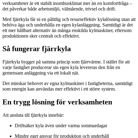
verksamheter är ett stabilt inomhusklimat mer än en komfortfråga –
det påverkar både arbetsmiljö, välmående, trivsel och drift.
Med fjärrkyla får ni en pålitlig och resurseffektiv kylalösning utan att
behöva äga och underhålla en egen kylanläggning. Samtidigt är det
ett mer hållbart alternativ än många enskilda kylmaskiner, eftersom
produktionen sker centralt och effektivt.
Så fungerar fjärrkyla
Fjärrkyla bygger på samma princip som fjärrvärme. I stället för att
varje fastighet producerar sin egen kyla levereras den från en
gemensam anläggning via ett lokalt nät.
Det minskar behovet av egna kylmaskiner i fastigheterna, samtidigt
som energin kan användas mer effektivt i ett större system.
En trygg lösning för verksamheten
Att ansluta till fjärrkyla innebär:
Driftsäker kyla även under varma sommardagar
Mindre eget ansvar för produktion och underhåll