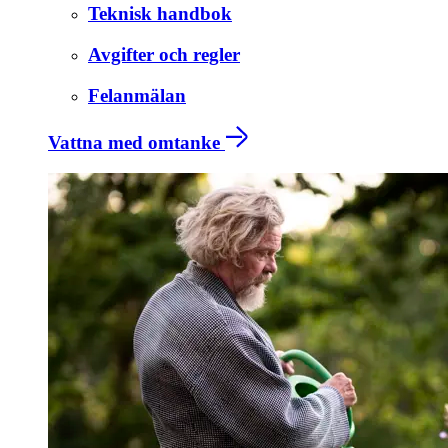
Teknisk handbok
Avgifter och regler
Felanmälan
Vattna med omtanke