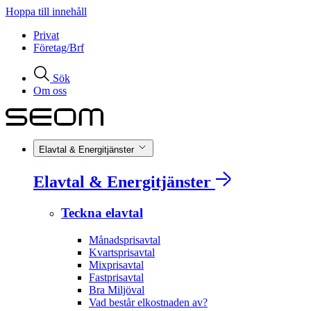
Hoppa till innehåll
Privat
Företag/Brf
Sök
Om oss
Elavtal & Energitjänster
Elavtal & Energitjänster
Teckna elavtal
Månadsprisavtal
Kvartsprisavtal
Mixprisavtal
Fastprisavtal
Bra Miljöval
Vad består elkostnaden av?