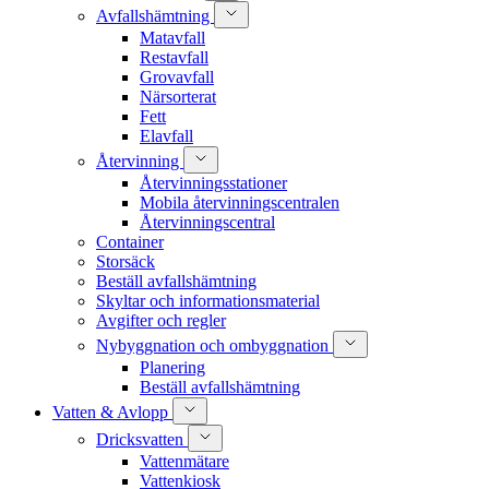
Avfallshämtning
Matavfall
Restavfall
Grovavfall
Närsorterat
Fett
Elavfall
Återvinning
Återvinningsstationer
Mobila återvinningscentralen
Återvinningscentral
Container
Storsäck
Beställ avfallshämtning
Skyltar och informationsmaterial
Avgifter och regler
Nybyggnation och ombyggnation
Planering
Beställ avfallshämtning
Vatten & Avlopp
Dricksvatten
Vattenmätare
Vattenkiosk