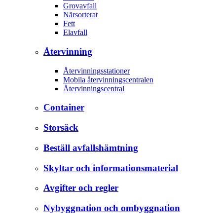
Grovavfall
Närsorterat
Fett
Elavfall
Återvinning
Återvinningsstationer
Mobila återvinningscentralen
Återvinningscentral
Container
Storsäck
Beställ avfallshämtning
Skyltar och informationsmaterial
Avgifter och regler
Nybyggnation och ombyggnation