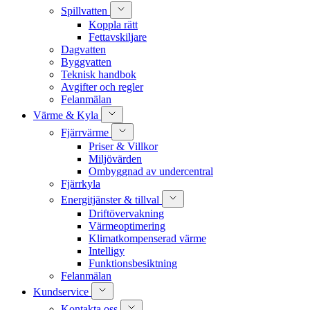
Spillvatten
Koppla rätt
Fettavskiljare
Dagvatten
Byggvatten
Teknisk handbok
Avgifter och regler
Felanmälan
Värme & Kyla
Fjärrvärme
Priser & Villkor
Miljövärden
Ombyggnad av undercentral
Fjärrkyla
Energitjänster & tillval
Driftövervakning
Värmeoptimering
Klimatkompenserad värme
Intelligy
Funktionsbesiktning
Felanmälan
Kundservice
Kontakta oss