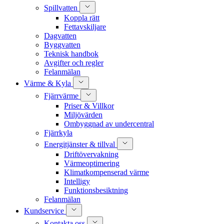
Spillvatten
Koppla rätt
Fettavskiljare
Dagvatten
Byggvatten
Teknisk handbok
Avgifter och regler
Felanmälan
Värme & Kyla
Fjärrvärme
Priser & Villkor
Miljövärden
Ombyggnad av undercentral
Fjärrkyla
Energitjänster & tillval
Driftövervakning
Värmeoptimering
Klimatkompenserad värme
Intelligy
Funktionsbesiktning
Felanmälan
Kundservice
Kontakta oss