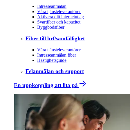
Intresseanmälan
Våra tjänsteleverantörer
Aktivera ditt internetuttag
Svartfiber och kapacitet
Byggbodsfiber
Fiber till brf/samfällighet
Våra tjänsteleverantörer
Intresseanmälan fiber
Hastighetsguide
Felanmälan och support
En uppkoppling att lita på