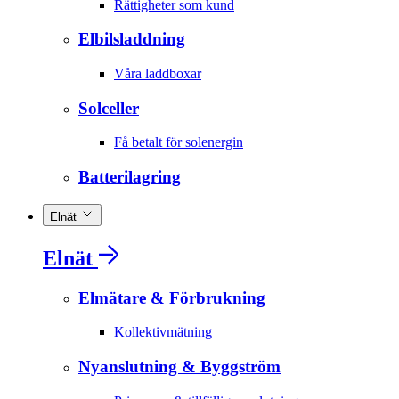
Rättigheter som kund
Elbilsladdning
Våra laddboxar
Solceller
Få betalt för solenergin
Batterilagring
Elnät
Elnät
Elmätare & Förbrukning
Kollektivmätning
Nyanslutning & Byggström