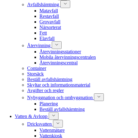
Avfallshämtning
Matavfall
Restavfall
Grovavfall
Närsorterat
Fett
Elavfall
Återvinning
Återvinningsstationer
Mobila återvinningscentralen
Återvinningscentral
Container
Storsäck
Beställ avfallshämtning
Skyltar och informationsmaterial
Avgifter och regler
Nybyggnation och ombyggnation
Planering
Beställ avfallshämtning
Vatten & Avlopp
Dricksvatten
Vattenmätare
Vattenkiosk