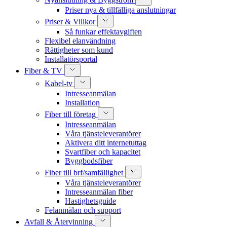
Priser nya & tillfälliga anslutningar
Priser & Villkor
Så funkar effektavgiften
Flexibel elanvändning
Rättigheter som kund
Installatörsportal
Fiber & TV
Kabel-tv
Intresseanmälan
Installation
Fiber till företag
Intresseanmälan
Våra tjänsteleverantörer
Aktivera ditt internetuttag
Svartfiber och kapacitet
Byggbodsfiber
Fiber till brf/samfällighet
Våra tjänsteleverantörer
Intresseanmälan fiber
Hastighetsguide
Felanmälan och support
Avfall & Återvinning