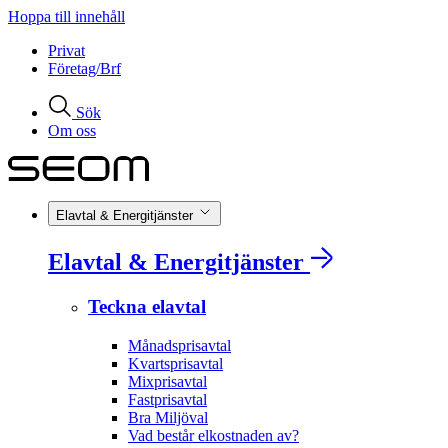
Hoppa till innehåll
Privat
Företag/Brf
Sök
Om oss
Elavtal & Energitjänster
Elavtal & Energitjänster
Teckna elavtal
Månadsprisavtal
Kvartsprisavtal
Mixprisavtal
Fastprisavtal
Bra Miljöval
Vad består elkostnaden av?