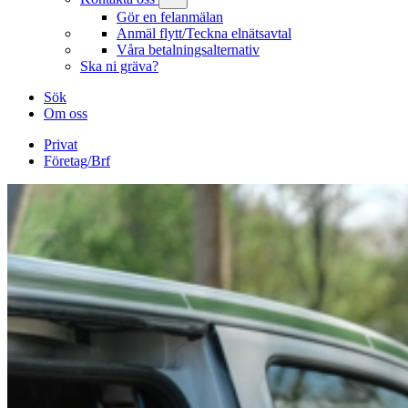
Gör en felanmälan
Anmäl flytt/Teckna elnätsavtal
Våra betalningsalternativ
Ska ni gräva?
Sök
Om oss
Privat
Företag/Brf