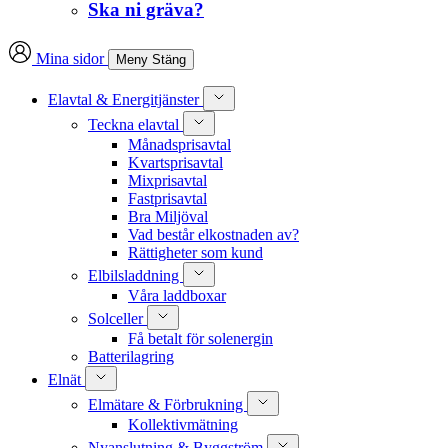
Ska ni gräva?
Mina sidor
Meny
Stäng
Elavtal & Energitjänster
Teckna elavtal
Månadsprisavtal
Kvartsprisavtal
Mixprisavtal
Fastprisavtal
Bra Miljöval
Vad består elkostnaden av?
Rättigheter som kund
Elbilsladdning
Våra laddboxar
Solceller
Få betalt för solenergin
Batterilagring
Elnät
Elmätare & Förbrukning
Kollektivmätning
Nyanslutning & Byggström