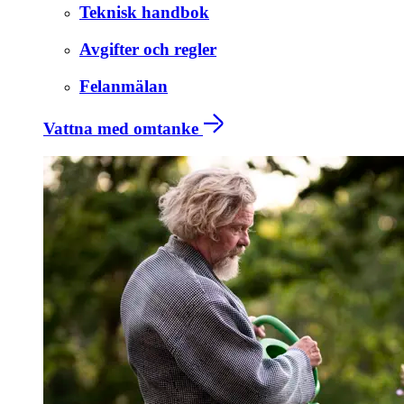
Teknisk handbok
Avgifter och regler
Felanmälan
Vattna med omtanke