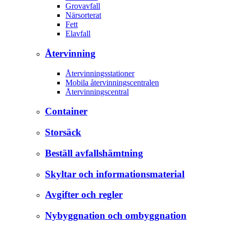
Grovavfall
Närsorterat
Fett
Elavfall
Återvinning
Återvinningsstationer
Mobila återvinningscentralen
Återvinningscentral
Container
Storsäck
Beställ avfallshämtning
Skyltar och informationsmaterial
Avgifter och regler
Nybyggnation och ombyggnation