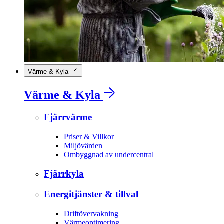
Värme & Kyla
Värme & Kyla
Fjärrvärme
Priser & Villkor
Miljövärden
Ombyggnad av undercentral
Fjärrkyla
Energitjänster & tillval
Driftövervakning
Värmeoptimering