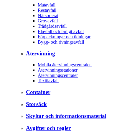
Matavfall
Restavfall
Närsorterat
Grovavfall
Trädgårdsavfall
Elavfall och farligt avfall
Förpackningar och tidningar
Bygg- och rivningsavfall
Återvinning
Mobila återvinningscentralen
Återvinningsstationer
Återvinningscentraler
Textilavfall
Container
Storsäck
Skyltar och informationsmaterial
Avgifter och regler