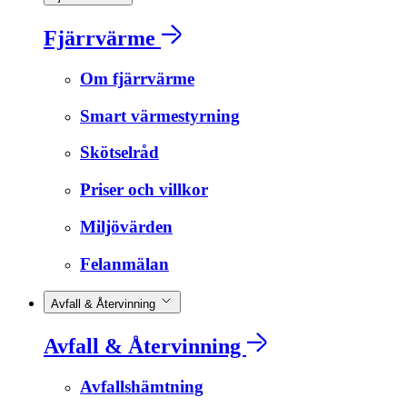
Fjärrvärme
Om fjärrvärme
Smart värmestyrning
Skötselråd
Priser och villkor
Miljövärden
Felanmälan
Avfall & Återvinning
Avfall & Återvinning
Avfallshämtning