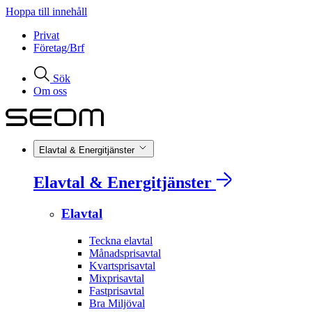
Hoppa till innehåll
Privat
Företag/Brf
Sök
Om oss
Elavtal & Energitjänster
Elavtal & Energitjänster
Elavtal
Teckna elavtal
Månadsprisavtal
Kvartsprisavtal
Mixprisavtal
Fastprisavtal
Bra Miljöval