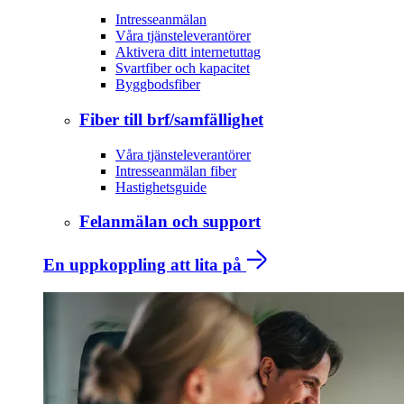
Intresseanmälan
Våra tjänsteleverantörer
Aktivera ditt internetuttag
Svartfiber och kapacitet
Byggbodsfiber
Fiber till brf/samfällighet
Våra tjänsteleverantörer
Intresseanmälan fiber
Hastighetsguide
Felanmälan och support
En uppkoppling att lita på