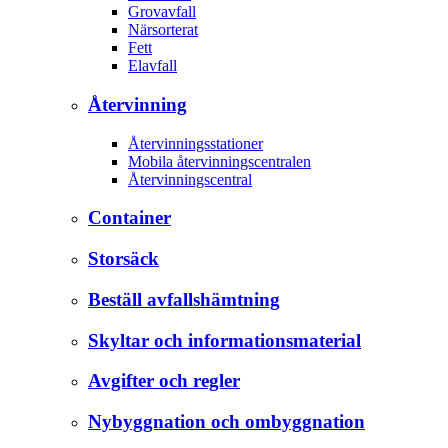
Grovavfall
Närsorterat
Fett
Elavfall
Återvinning
Återvinningsstationer
Mobila återvinningscentralen
Återvinningscentral
Container
Storsäck
Beställ avfallshämtning
Skyltar och informationsmaterial
Avgifter och regler
Nybyggnation och ombyggnation