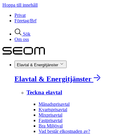
Hoppa till innehåll
Privat
Företag/Brf
Sök
Om oss
Elavtal & Energitjänster
Elavtal & Energitjänster
Teckna elavtal
Månadsprisavtal
Kvartsprisavtal
Mixprisavtal
Fastprisavtal
Bra Miljöval
Vad består elkostnaden av?