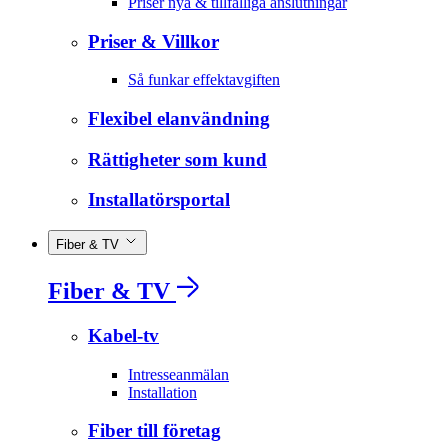
Priser nya & tillfälliga anslutningar
Priser & Villkor
Så funkar effektavgiften
Flexibel elanvändning
Rättigheter som kund
Installatörsportal
Fiber & TV
Fiber & TV
Kabel-tv
Intresseanmälan
Installation
Fiber till företag