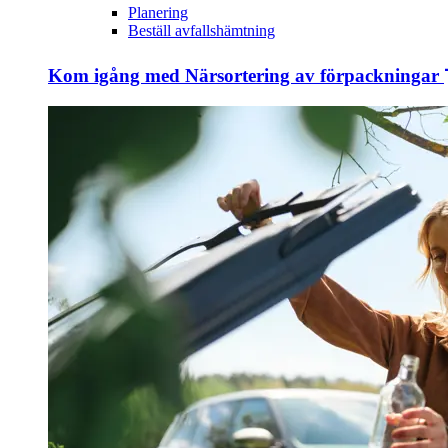
Planering
Beställ avfallshämtning
Kom igång med Närsortering av förpackningar