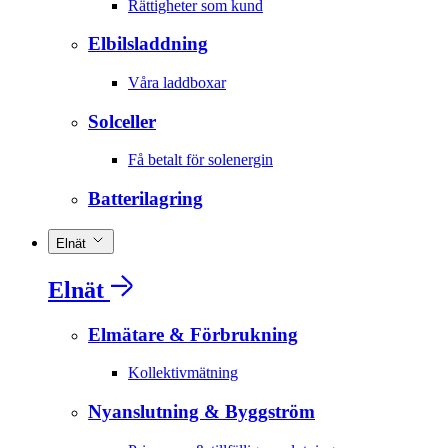
Rättigheter som kund
Elbilsladdning
Våra laddboxar
Solceller
Få betalt för solenergin
Batterilagring
Elnät
Elnät
Elmätare & Förbrukning
Kollektivmätning
Nyanslutning & Byggström