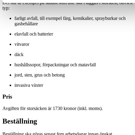
Det här är exempel på sådant som inte ska i läggas i storsäck, oavsett
typ:
farligt avfall, till exempel färg, kemikalier, sprayburkar och
gasbehållare
elavfall och batterier
vitvaror
däck
hushållssopor, förpackningar och matavfall
jord, sten, grus och betong
invasiva växter
Pris
Avgiften för storsäcken är 1730 kronor (inkl. moms).
Beställning
Beställning ska göras senast fem arbetsdagar innan önskat