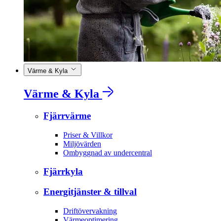
Värme & Kyla
Värme & Kyla
Fjärrvärme
Priser & Villkor
Miljövärden
Ombyggnad av undercentral
Fjärrkyla
Energitjänster & tillval
Driftövervakning
Värmeoptimering