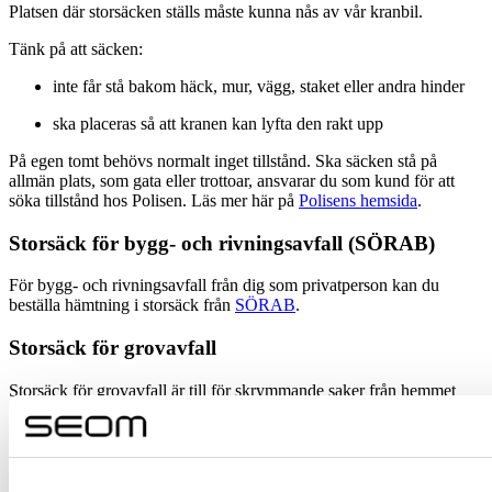
Platsen där storsäcken ställs måste kunna nås av vår kranbil.
Tänk på att säcken:
inte får stå bakom häck, mur, vägg, staket eller andra hinder
ska placeras så att kranen kan lyfta den rakt upp
På egen tomt behövs normalt inget tillstånd. Ska säcken stå på
allmän plats, som gata eller trottoar, ansvarar du som kund för att
söka tillstånd hos Polisen. Läs mer här på
Polisens hemsida
.
Storsäck för bygg- och rivningsavfall (SÖRAB)
För bygg- och rivningsavfall från dig som privatperson kan du
beställa hämtning i storsäck från
SÖRAB
.
Storsäck för grovavfall
Storsäck för grovavfall är till för skrymmande saker från hemmet
som inte får plats i det vanliga avfallskärlet och som inte går att
återbruka. Det är till exempel:
mindre uttjänta möbler