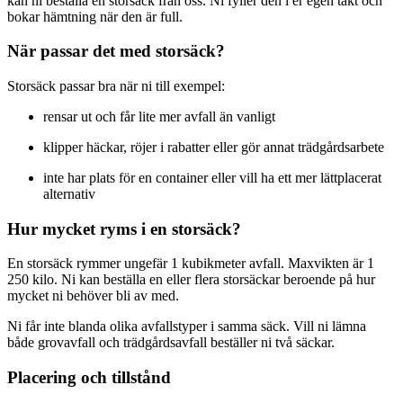
kan ni beställa en storsäck från oss. Ni fyller den i er egen takt och
bokar hämtning när den är full.
När passar det med storsäck?
Storsäck passar bra när ni till exempel:
rensar ut och får lite mer avfall än vanligt
klipper häckar, röjer i rabatter eller gör annat trädgårdsarbete
inte har plats för en container eller vill ha ett mer lättplacerat
alternativ
Hur mycket ryms i en storsäck?
En storsäck rymmer ungefär 1 kubikmeter avfall. Maxvikten är 1
250 kilo. Ni kan beställa en eller flera storsäckar beroende på hur
mycket ni behöver bli av med.
Ni får inte blanda olika avfallstyper i samma säck. Vill ni lämna
både grovavfall och trädgårdsavfall beställer ni två säckar.
Placering och tillstånd