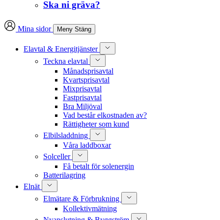
Ska ni gräva?
Mina sidor
Meny
Stäng
Elavtal & Energitjänster
Teckna elavtal
Månadsprisavtal
Kvartsprisavtal
Mixprisavtal
Fastprisavtal
Bra Miljöval
Vad består elkostnaden av?
Rättigheter som kund
Elbilsladdning
Våra laddboxar
Solceller
Få betalt för solenergin
Batterilagring
Elnät
Elmätare & Förbrukning
Kollektivmätning
Nyanslutning & Byggström