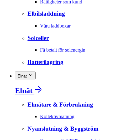
Rättigheter som kund
Elbilsladdning
Våra laddboxar
Solceller
Få betalt för solenergin
Batterilagring
Elnät
Elnät
Elmätare & Förbrukning
Kollektivmätning
Nyanslutning & Byggström