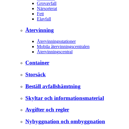
Grovavfall
Närsorterat
Fett
Elavfall
Återvinning
Återvinningsstationer
Mobila återvinningscentralen
Återvinningscentral
Container
Storsäck
Beställ avfallshämtning
Skyltar och informationsmaterial
Avgifter och regler
Nybyggnation och ombyggnation