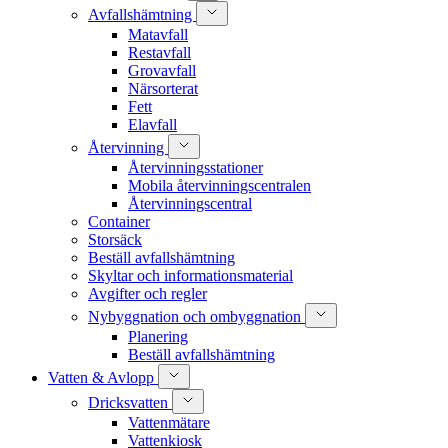
Avfallshämtning
Matavfall
Restavfall
Grovavfall
Närsorterat
Fett
Elavfall
Återvinning
Återvinningsstationer
Mobila återvinningscentralen
Återvinningscentral
Container
Storsäck
Beställ avfallshämtning
Skyltar och informationsmaterial
Avgifter och regler
Nybyggnation och ombyggnation
Planering
Beställ avfallshämtning
Vatten & Avlopp
Dricksvatten
Vattenmätare
Vattenkiosk