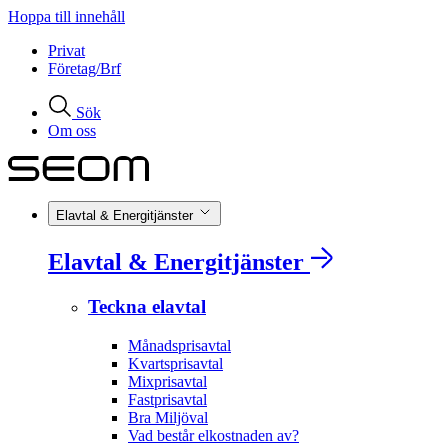
Hoppa till innehåll
Privat
Företag/Brf
Sök
Om oss
Elavtal & Energitjänster
Elavtal & Energitjänster
Teckna elavtal
Månadsprisavtal
Kvartsprisavtal
Mixprisavtal
Fastprisavtal
Bra Miljöval
Vad består elkostnaden av?