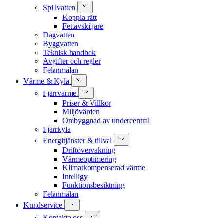
Spillvatten
Koppla rätt
Fettavskiljare
Dagvatten
Byggvatten
Teknisk handbok
Avgifter och regler
Felanmälan
Värme & Kyla
Fjärrvärme
Priser & Villkor
Miljövärden
Ombyggnad av undercentral
Fjärrkyla
Energitjänster & tillval
Driftövervakning
Värmeoptimering
Klimatkompenserad värme
Intelligy
Funktionsbesiktning
Felanmälan
Kundservice
Kontakta oss