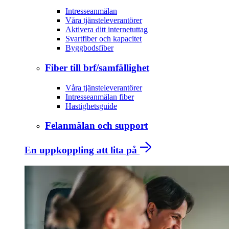
Intresseanmälan
Våra tjänsteleverantörer
Aktivera ditt internetuttag
Svartfiber och kapacitet
Byggbodsfiber
Fiber till brf/samfällighet
Våra tjänsteleverantörer
Intresseanmälan fiber
Hastighetsguide
Felanmälan och support
En uppkoppling att lita på