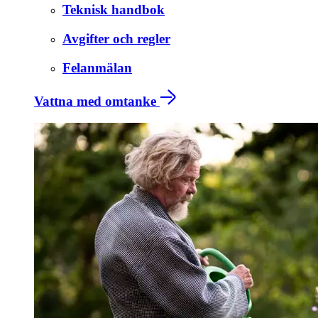
Teknisk handbok
Avgifter och regler
Felanmälan
Vattna med omtanke