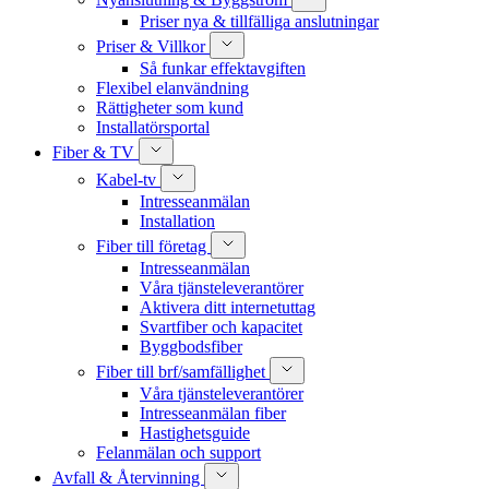
Priser nya & tillfälliga anslutningar
Priser & Villkor
Så funkar effektavgiften
Flexibel elanvändning
Rättigheter som kund
Installatörsportal
Fiber & TV
Kabel-tv
Intresseanmälan
Installation
Fiber till företag
Intresseanmälan
Våra tjänsteleverantörer
Aktivera ditt internetuttag
Svartfiber och kapacitet
Byggbodsfiber
Fiber till brf/samfällighet
Våra tjänsteleverantörer
Intresseanmälan fiber
Hastighetsguide
Felanmälan och support
Avfall & Återvinning