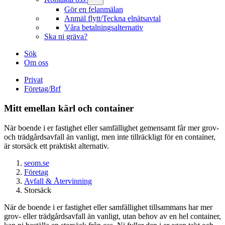
Gör en felanmälan
Anmäl flytt/Teckna elnätsavtal
Våra betalningsalternativ
Ska ni gräva?
Sök
Om oss
Privat
Företag/Brf
Mitt emellan kärl och container
När boende i er fastighet eller samfällighet gemensamt får mer grov-
och trädgårdsavfall än vanligt, men inte tillräckligt för en container,
är storsäck ett praktiskt alternativ.
seom.se
Företag
Avfall & Återvinning
Storsäck
När de boende i er fastighet eller samfällighet tillsammans har mer
grov- eller trädgårdsavfall än vanligt, utan behov av en hel container,