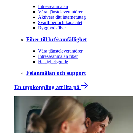
Intresseanmälan
Våra tjänsteleverantörer
Aktivera ditt internetuttag
Svartfiber och kapacitet
Byggbodsfiber
Fiber till brf/samfällighet
Våra tjänsteleverantörer
Intresseanmälan fiber
Hastighetsguide
Felanmälan och support
En uppkoppling att lita på