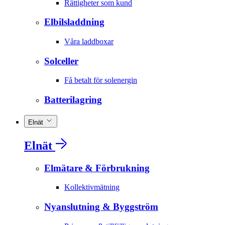
Rättigheter som kund
Elbilsladdning
Våra laddboxar
Solceller
Få betalt för solenergin
Batterilagring
Elnät
Elnät
Elmätare & Förbrukning
Kollektivmätning
Nyanslutning & Byggström