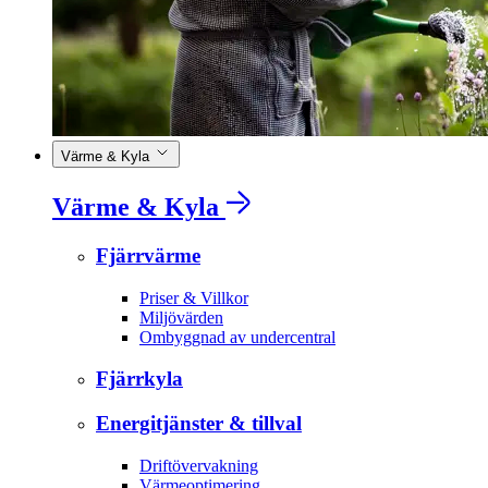
Värme & Kyla
Värme & Kyla
Fjärrvärme
Priser & Villkor
Miljövärden
Ombyggnad av undercentral
Fjärrkyla
Energitjänster & tillval
Driftövervakning
Värmeoptimering