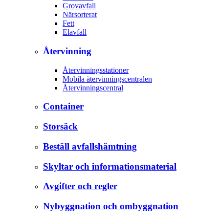
Grovavfall
Närsorterat
Fett
Elavfall
Återvinning
Återvinningsstationer
Mobila återvinningscentralen
Återvinningscentral
Container
Storsäck
Beställ avfallshämtning
Skyltar och informationsmaterial
Avgifter och regler
Nybyggnation och ombyggnation