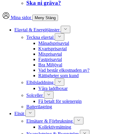
Ska ni gräva?
Mina sidor
Meny
Stäng
Elavtal & Energitjänster
Teckna elavtal
Månadsprisavtal
Kvartsprisavtal
Mixprisavtal
Fastprisavtal
Bra Miljöval
Vad består elkostnaden av?
Rättigheter som kund
Elbilsladdning
Våra laddboxar
Solceller
Få betalt för solenergin
Batterilagring
Elnät
Elmätare & Förbrukning
Kollektivmätning
Nyanslutning & Byggström