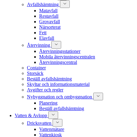
Avfallshämtning
Matavfall
Restavfall
Grovavfall
Närsorterat
Fett
Elavfall
Återvinning
Återvinningsstationer
Mobila återvinningscentralen
Återvinningscentral
Container
Storsäck
Beställ avfallshämtning
Skyltar och informationsmaterial
Avgifter och regler
Nybyggnation och ombyggnation
Planering
Beställ avfallshämtning
Vatten & Avlopp
Dricksvatten
Vattenmätare
Vattenkiosk