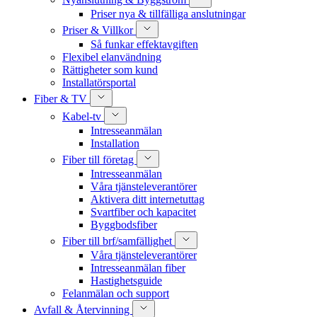
Priser nya & tillfälliga anslutningar
Priser & Villkor
Så funkar effektavgiften
Flexibel elanvändning
Rättigheter som kund
Installatörsportal
Fiber & TV
Kabel-tv
Intresseanmälan
Installation
Fiber till företag
Intresseanmälan
Våra tjänsteleverantörer
Aktivera ditt internetuttag
Svartfiber och kapacitet
Byggbodsfiber
Fiber till brf/samfällighet
Våra tjänsteleverantörer
Intresseanmälan fiber
Hastighetsguide
Felanmälan och support
Avfall & Återvinning