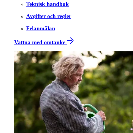
Teknisk handbok
Avgifter och regler
Felanmälan
Vattna med omtanke