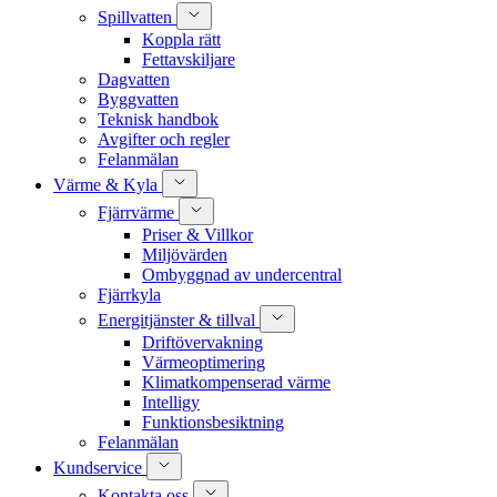
Spillvatten
Koppla rätt
Fettavskiljare
Dagvatten
Byggvatten
Teknisk handbok
Avgifter och regler
Felanmälan
Värme & Kyla
Fjärrvärme
Priser & Villkor
Miljövärden
Ombyggnad av undercentral
Fjärrkyla
Energitjänster & tillval
Driftövervakning
Värmeoptimering
Klimatkompenserad värme
Intelligy
Funktionsbesiktning
Felanmälan
Kundservice
Kontakta oss