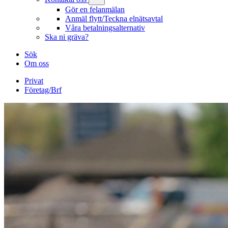
Gör en felanmälan
Anmäl flytt/Teckna elnätsavtal
Våra betalningsalternativ
Ska ni gräva?
Sök
Om oss
Privat
Företag/Brf