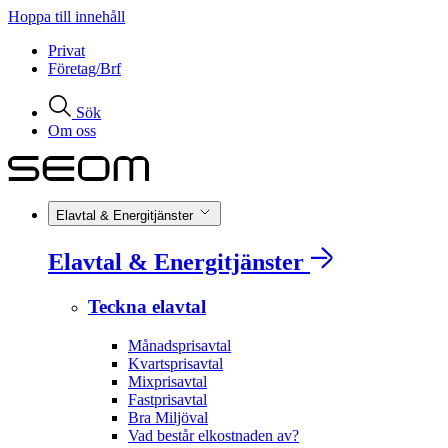
Hoppa till innehåll
Privat
Företag/Brf
Sök
Om oss
Elavtal & Energitjänster
Elavtal & Energitjänster
Teckna elavtal
Månadsprisavtal
Kvartsprisavtal
Mixprisavtal
Fastprisavtal
Bra Miljöval
Vad består elkostnaden av?