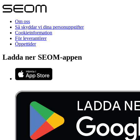
Om oss
Så skyddar vi dina personuppgifter
Cookieinformation
För leverantörer
Öppettider
Ladda ner SEOM-appen