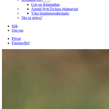
Gör en felanmälan
Anmäl flytt/Teckna elnätsavtal
Våra betalningsalternativ
Ska ni gräva?
Sök
Om oss
Privat
Företag/Brf