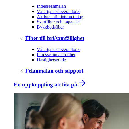
Intresseanmälan
Våra tjänsteleverantörer
Aktivera ditt internetuttag
Svartfiber och kapacitet
Byggbodsfiber
Fiber till brf/samfällighet
Våra tjänsteleverantörer
Intresseanmälan fiber
Hastighetsguide
Felanmälan och support
En uppkoppling att lita på