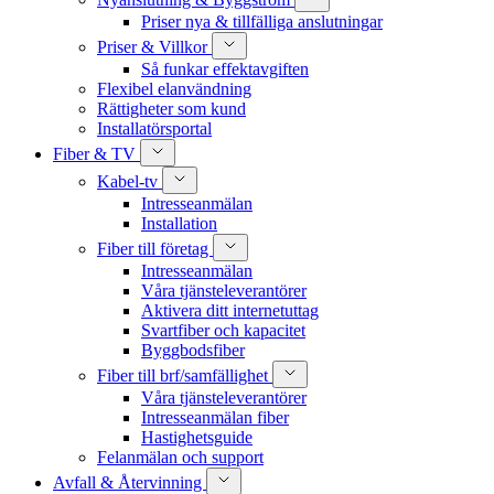
Priser nya & tillfälliga anslutningar
Priser & Villkor
Så funkar effektavgiften
Flexibel elanvändning
Rättigheter som kund
Installatörsportal
Fiber & TV
Kabel-tv
Intresseanmälan
Installation
Fiber till företag
Intresseanmälan
Våra tjänsteleverantörer
Aktivera ditt internetuttag
Svartfiber och kapacitet
Byggbodsfiber
Fiber till brf/samfällighet
Våra tjänsteleverantörer
Intresseanmälan fiber
Hastighetsguide
Felanmälan och support
Avfall & Återvinning