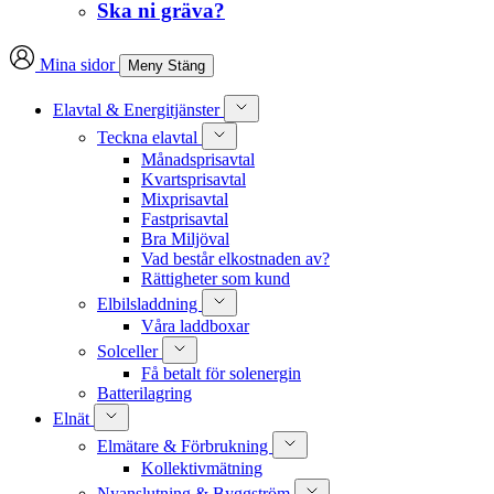
Ska ni gräva?
Mina sidor
Meny
Stäng
Elavtal & Energitjänster
Teckna elavtal
Månadsprisavtal
Kvartsprisavtal
Mixprisavtal
Fastprisavtal
Bra Miljöval
Vad består elkostnaden av?
Rättigheter som kund
Elbilsladdning
Våra laddboxar
Solceller
Få betalt för solenergin
Batterilagring
Elnät
Elmätare & Förbrukning
Kollektivmätning
Nyanslutning & Byggström