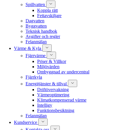
Spillvatten
Koppla rätt
Fettavskiljare
Dagvatten
Byggvatten
Teknisk handbok
Avgifter och regler
Felanmälan
Värme & Kyla
Fjärrvärme
Priser & Villkor
Miljövärden
Ombyggnad av undercentral
Fjärrkyla
Energitjänster & tillval
Driftövervakning
Värmeoptimering
Klimatkompenserad värme
Intelligy
Funktionsbesiktning
Felanmälan
Kundservice
Kontakta oss