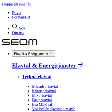
Hoppa till innehåll
Privat
Företag/Brf
Sök
Om oss
Elavtal & Energitjänster
Elavtal & Energitjänster
Teckna elavtal
Månadsprisavtal
Kvartsprisavtal
Mixprisavtal
Fastprisavtal
Bra Miljöval
Vad består elkostnaden av?