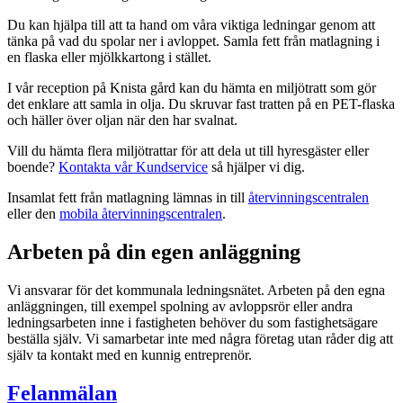
Du kan hjälpa till att ta hand om våra viktiga ledningar genom att
tänka på vad du spolar ner i avloppet. Samla fett från matlagning i
en flaska eller mjölkkartong i stället.
I vår reception på Knista gård kan du hämta en miljötratt som gör
det enklare att samla in olja. Du skruvar fast tratten på en PET-flaska
och häller över oljan när den har svalnat.
Vill du hämta flera miljötrattar för att dela ut till hyresgäster eller
boende?
Kontakta vår Kundservice
så hjälper vi dig.
Insamlat fett från matlagning lämnas in till
återvinningscentralen
eller den
mobila återvinningscentralen
.
Arbeten på din egen anläggning
Vi ansvarar för det kommunala ledningsnätet. Arbeten på den egna
anläggningen, till exempel spolning av avloppsrör eller andra
ledningsarbeten inne i fastigheten behöver du som fastighetsägare
beställa själv. Vi samarbetar inte med några företag utan råder dig att
själv ta kontakt med en kunnig entreprenör.
Felanmälan