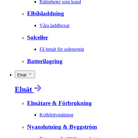
Rättigheter som kund
Elbilsladdning
Våra laddboxar
Solceller
Få betalt för solenergin
Batterilagring
Elnät
Elnät
Elmätare & Förbrukning
Kollektivmätning
Nyanslutning & Byggström