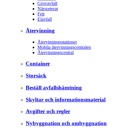
Grovavfall
Närsorterat
Fett
Elavfall
Återvinning
Återvinningsstationer
Mobila återvinningscentralen
Återvinningscentral
Container
Storsäck
Beställ avfallshämtning
Skyltar och informationsmaterial
Avgifter och regler
Nybyggnation och ombyggnation