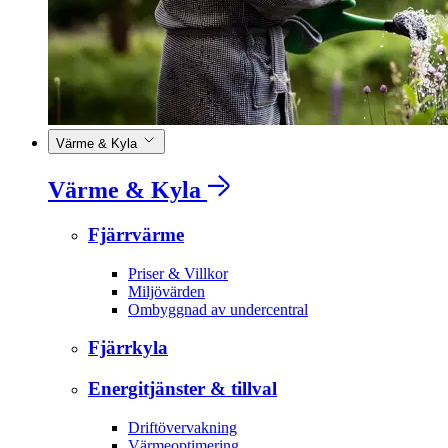
Värme & Kyla
Värme & Kyla
Fjärrvärme
Priser & Villkor
Miljövärden
Ombyggnad av undercentral
Fjärrkyla
Energitjänster & tillval
Driftövervakning
Värmeoptimering