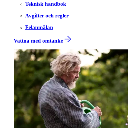
Teknisk handbok
Avgifter och regler
Felanmälan
Vattna med omtanke