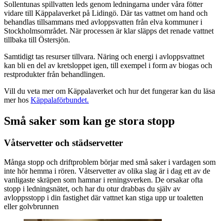
Sollentunas spillvatten leds genom ledningarna under våra fötter
vidare till Käppalaverket på Lidingö. Där tas vattnet om hand och
behandlas tillsammans med avloppsvatten från elva kommuner i
Stockholmsområdet. När processen är klar släpps det renade vattnet
tillbaka till Östersjön.
Samtidigt tas resurser tillvara. Näring och energi i avloppsvattnet
kan bli en del av kretsloppet igen, till exempel i form av biogas och
restprodukter från behandlingen.
Vill du veta mer om Käppalaverket och hur det fungerar kan du läsa
mer hos
Käppalaförbundet.
Små saker som kan ge stora stopp
Våtservetter och städservetter
Många stopp och driftproblem börjar med små saker i vardagen som
inte hör hemma i rören. Våtservetter av olika slag är i dag ett av de
vanligaste skräpen som hamnar i reningsverken. De orsakar ofta
stopp i ledningsnätet, och har du otur drabbas du själv av
avloppsstopp i din fastighet där vattnet kan stiga upp ur toaletten
eller golvbrunnen