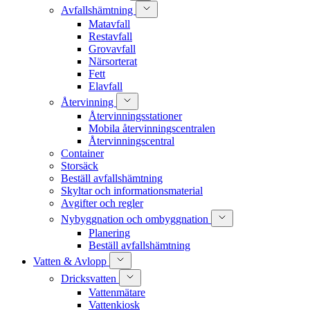
Avfallshämtning
Matavfall
Restavfall
Grovavfall
Närsorterat
Fett
Elavfall
Återvinning
Återvinningsstationer
Mobila återvinningscentralen
Återvinningscentral
Container
Storsäck
Beställ avfallshämtning
Skyltar och informationsmaterial
Avgifter och regler
Nybyggnation och ombyggnation
Planering
Beställ avfallshämtning
Vatten & Avlopp
Dricksvatten
Vattenmätare
Vattenkiosk