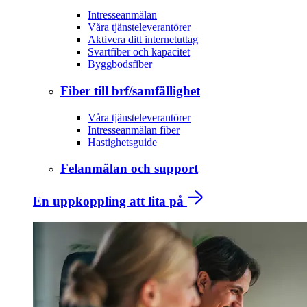
Intresseanmälan
Våra tjänsteleverantörer
Aktivera ditt internetuttag
Svartfiber och kapacitet
Byggbodsfiber
Fiber till brf/samfällighet
Våra tjänsteleverantörer
Intresseanmälan fiber
Hastighetsguide
Felanmälan och support
En uppkoppling att lita på