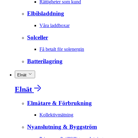
Rättigheter som kund
Elbilsladdning
Våra laddboxar
Solceller
Få betalt för solenergin
Batterilagring
Elnät
Elnät
Elmätare & Förbrukning
Kollektivmätning
Nyanslutning & Byggström