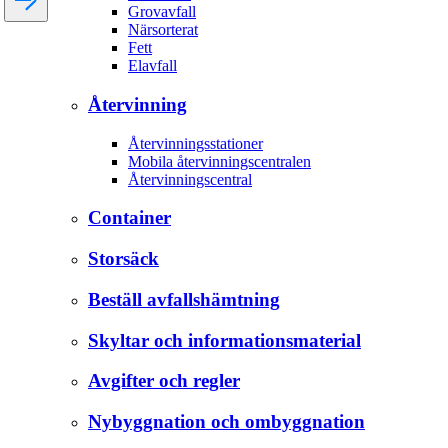
Grovavfall
Närsorterat
Fett
Elavfall
Återvinning
Återvinningsstationer
Mobila återvinningscentralen
Återvinningscentral
Container
Storsäck
Beställ avfallshämtning
Skyltar och informationsmaterial
Avgifter och regler
Nybyggnation och ombyggnation