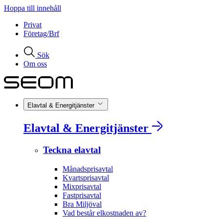
Hoppa till innehåll
Privat
Företag/Brf
Sök
Om oss
Elavtal & Energitjänster
Elavtal & Energitjänster
Teckna elavtal
Månadsprisavtal
Kvartsprisavtal
Mixprisavtal
Fastprisavtal
Bra Miljöval
Vad består elkostnaden av?