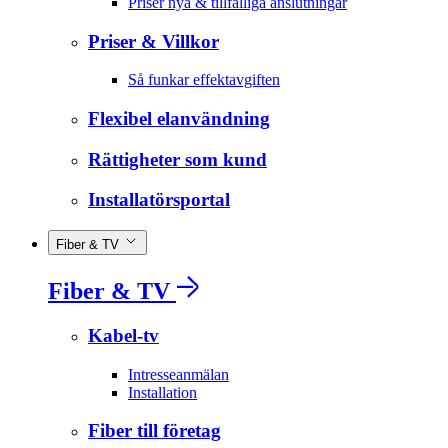
Priser nya & tillfälliga anslutningar
Priser & Villkor
Så funkar effektavgiften
Flexibel elanvändning
Rättigheter som kund
Installatörsportal
Fiber & TV
Fiber & TV
Kabel-tv
Intresseanmälan
Installation
Fiber till företag