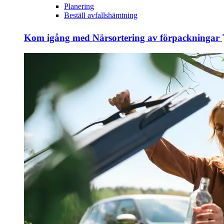
Planering
Beställ avfallshämtning
Kom igång med Närsortering av förpackningar