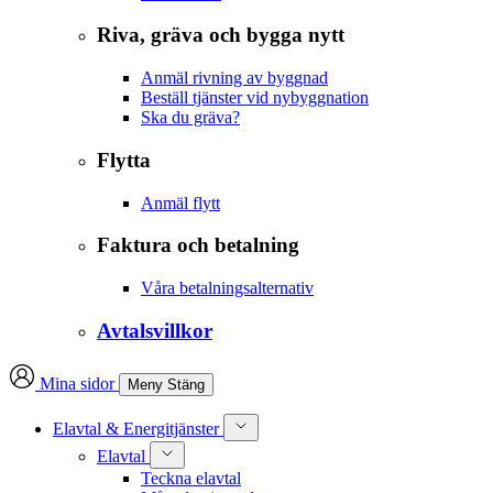
Riva, gräva och bygga nytt
Anmäl rivning av byggnad
Beställ tjänster vid nybyggnation
Ska du gräva?
Flytta
Anmäl flytt
Faktura och betalning
Våra betalningsalternativ
Avtalsvillkor
Mina sidor
Meny
Stäng
Elavtal & Energitjänster
Elavtal
Teckna elavtal