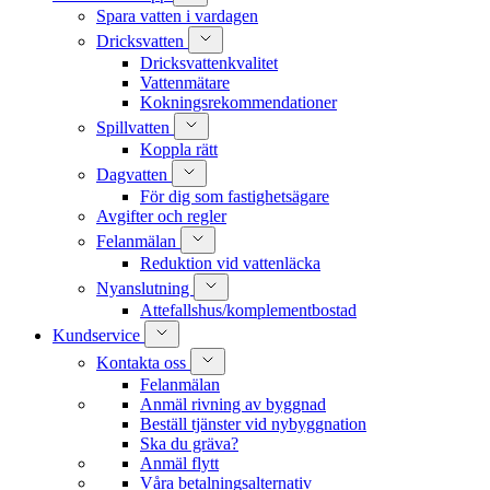
Spara vatten i vardagen
Dricksvatten
Dricksvattenkvalitet
Vattenmätare
Kokningsrekommendationer
Spillvatten
Koppla rätt
Dagvatten
För dig som fastighetsägare
Avgifter och regler
Felanmälan
Reduktion vid vattenläcka
Nyanslutning
Attefallshus/komplementbostad
Kundservice
Kontakta oss
Felanmälan
Anmäl rivning av byggnad
Beställ tjänster vid nybyggnation
Ska du gräva?
Anmäl flytt
Våra betalningsalternativ