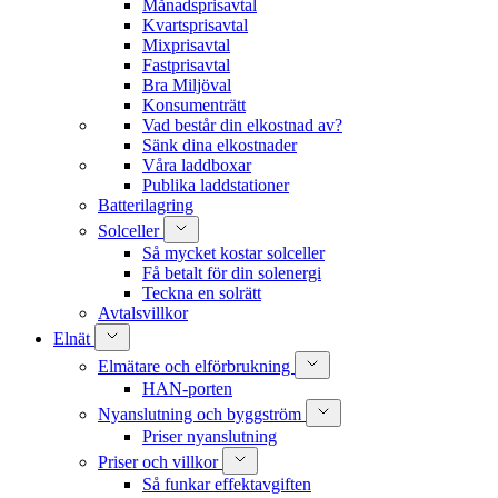
Månadsprisavtal
Kvartsprisavtal
Mixprisavtal
Fastprisavtal
Bra Miljöval
Konsumenträtt
Vad består din elkostnad av?
Sänk dina elkostnader
Våra laddboxar
Publika laddstationer
Batterilagring
Solceller
Så mycket kostar solceller
Få betalt för din solenergi
Teckna en solrätt
Avtalsvillkor
Elnät
Elmätare och elförbrukning
HAN-porten
Nyanslutning och byggström
Priser nyanslutning
Priser och villkor
Så funkar effektavgiften