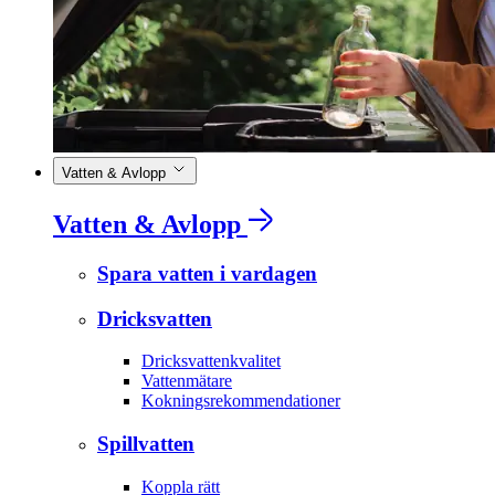
Vatten & Avlopp
Vatten & Avlopp
Spara vatten i vardagen
Dricksvatten
Dricksvattenkvalitet
Vattenmätare
Kokningsrekommendationer
Spillvatten
Koppla rätt