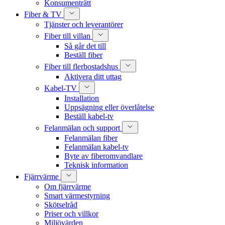
Konsumenträtt
Fiber & TV
Tjänster och leverantörer
Fiber till villan
Så går det till
Beställ fiber
Fiber till flerbostadshus
Aktivera ditt uttag
Kabel-TV
Installation
Uppsägning eller överlåtelse
Beställ kabel-tv
Felanmälan och support
Felanmälan fiber
Felanmälan kabel-tv
Byte av fiberomvandlare
Teknisk information
Fjärrvärme
Om fjärrvärme
Smart värmestyrning
Skötselråd
Priser och villkor
Miljövärden