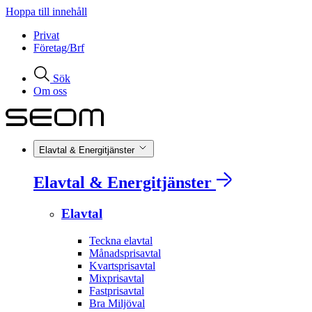
Hoppa till innehåll
Privat
Företag/Brf
Sök
Om oss
Elavtal & Energitjänster
Elavtal & Energitjänster
Elavtal
Teckna elavtal
Månadsprisavtal
Kvartsprisavtal
Mixprisavtal
Fastprisavtal
Bra Miljöval