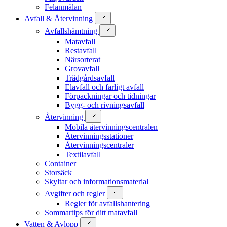
Felanmälan
Avfall & Återvinning
Avfallshämtning
Matavfall
Restavfall
Närsorterat
Grovavfall
Trädgårdsavfall
Elavfall och farligt avfall
Förpackningar och tidningar
Bygg- och rivningsavfall
Återvinning
Mobila återvinningscentralen
Återvinningsstationer
Återvinningscentraler
Textilavfall
Container
Storsäck
Skyltar och informationsmaterial
Avgifter och regler
Regler för avfallshantering
Sommartips för ditt matavfall
Vatten & Avlopp