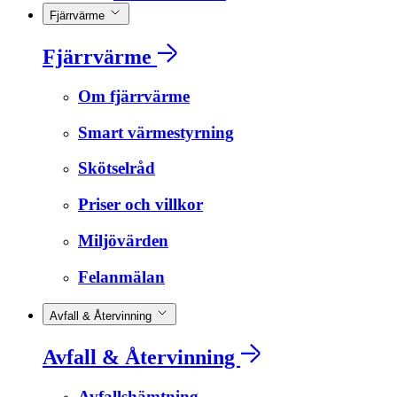
Fjärrvärme
Fjärrvärme
Om fjärrvärme
Smart värmestyrning
Skötselråd
Priser och villkor
Miljövärden
Felanmälan
Avfall & Återvinning
Avfall & Återvinning
Avfallshämtning