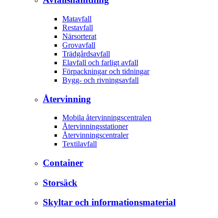
Matavfall
Restavfall
Närsorterat
Grovavfall
Trädgårdsavfall
Elavfall och farligt avfall
Förpackningar och tidningar
Bygg- och rivningsavfall
Återvinning
Mobila återvinningscentralen
Återvinningsstationer
Återvinningscentraler
Textilavfall
Container
Storsäck
Skyltar och informationsmaterial