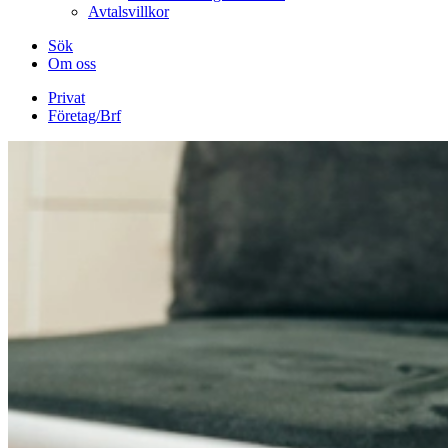
Avtalsvillkor
Sök
Om oss
Privat
Företag/Brf