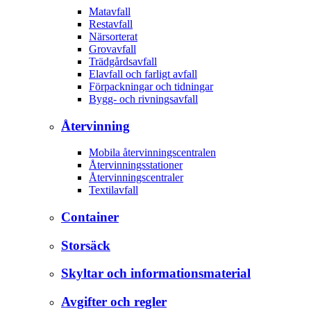
Matavfall
Restavfall
Närsorterat
Grovavfall
Trädgårdsavfall
Elavfall och farligt avfall
Förpackningar och tidningar
Bygg- och rivningsavfall
Återvinning
Mobila återvinningscentralen
Återvinningsstationer
Återvinningscentraler
Textilavfall
Container
Storsäck
Skyltar och informationsmaterial
Avgifter och regler