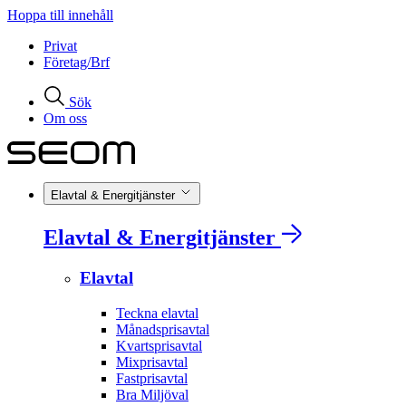
Hoppa till innehåll
Privat
Företag/Brf
Sök
Om oss
Elavtal & Energitjänster
Elavtal & Energitjänster
Elavtal
Teckna elavtal
Månadsprisavtal
Kvartsprisavtal
Mixprisavtal
Fastprisavtal
Bra Miljöval