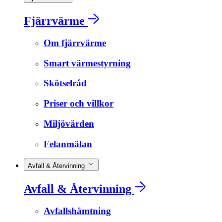
Fjärrvärme
Om fjärrvärme
Smart värmestyrning
Skötselråd
Priser och villkor
Miljövärden
Felanmälan
Avfall & Återvinning
Avfall & Återvinning
Avfallshämtning