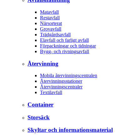
Matavfall
Restavfall
Närsorterat
Grovavfall
Trädgårdsavfall
Elavfall och farligt avfall
Förpackningar och tidningar
Bygg- och rivningsavfall
Återvinning
Mobila återvinningscentralen
Återvinningsstationer
Återvinningscentraler
Textilavfall
Container
Storsäck
Skyltar och informationsmaterial