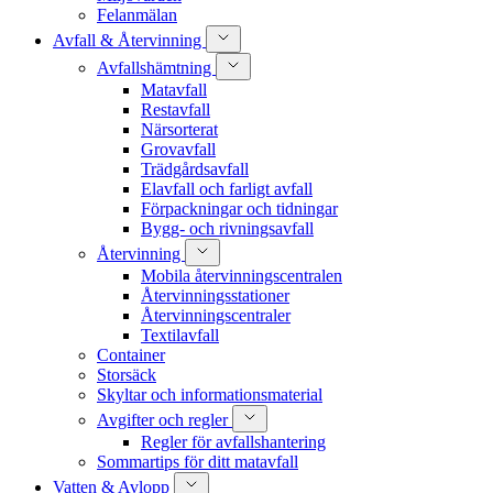
Felanmälan
Avfall & Återvinning
Avfallshämtning
Matavfall
Restavfall
Närsorterat
Grovavfall
Trädgårdsavfall
Elavfall och farligt avfall
Förpackningar och tidningar
Bygg- och rivningsavfall
Återvinning
Mobila återvinningscentralen
Återvinningsstationer
Återvinningscentraler
Textilavfall
Container
Storsäck
Skyltar och informationsmaterial
Avgifter och regler
Regler för avfallshantering
Sommartips för ditt matavfall
Vatten & Avlopp