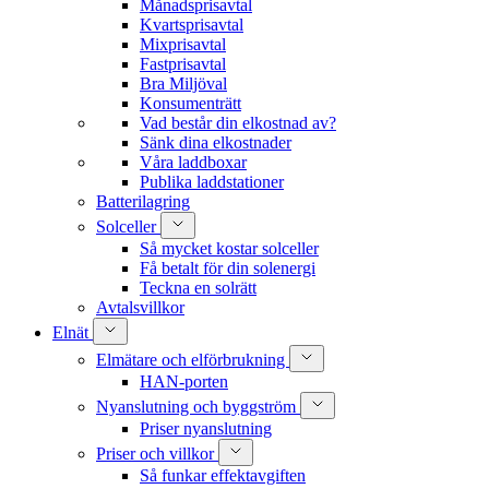
Månadsprisavtal
Kvartsprisavtal
Mixprisavtal
Fastprisavtal
Bra Miljöval
Konsumenträtt
Vad består din elkostnad av?
Sänk dina elkostnader
Våra laddboxar
Publika laddstationer
Batterilagring
Solceller
Så mycket kostar solceller
Få betalt för din solenergi
Teckna en solrätt
Avtalsvillkor
Elnät
Elmätare och elförbrukning
HAN-porten
Nyanslutning och byggström
Priser nyanslutning
Priser och villkor
Så funkar effektavgiften