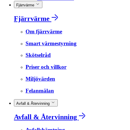
Fjärrvärme
Fjärrvärme
Om fjärrvärme
Smart värmestyrning
Skötselråd
Priser och villkor
Miljövärden
Felanmälan
Avfall & Återvinning
Avfall & Återvinning
Avfallshämtning