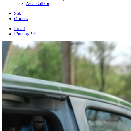
Avtalsvillkor
Sök
Om oss
Privat
Företag/Brf