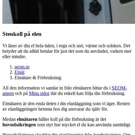
Stenkoll på elen
Vi läser av din el hela tiden, i regn och snö, värme och solsken. Det
betyder att du alltid betalar för just det som du använder, varken mer
eller mindre.
seom.se
Elnät
Elmätare & Förbrukning
All den information vi samlar in från elmätaren hittar du i
SEOM-
appen
och på
Mina sidor
där du enkelt kan följa din förbrukning.
Elmätaren är den enda delen i din elanläggning som vi äger. Resten
av elanläggningen hemma hos dig ansvarar du själv för.
Medan
elmätaren
håller koll på din förbrukning är det
huvudsäkringen
som styr hur mycket el du kan använda samtidigt.
Huvudsäkringen skyddar din elanläggning från överbelastning. Om