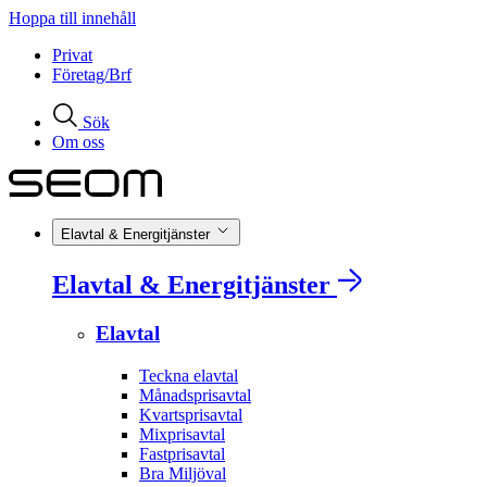
Hoppa till innehåll
Privat
Företag/Brf
Sök
Om oss
Elavtal & Energitjänster
Elavtal & Energitjänster
Elavtal
Teckna elavtal
Månadsprisavtal
Kvartsprisavtal
Mixprisavtal
Fastprisavtal
Bra Miljöval