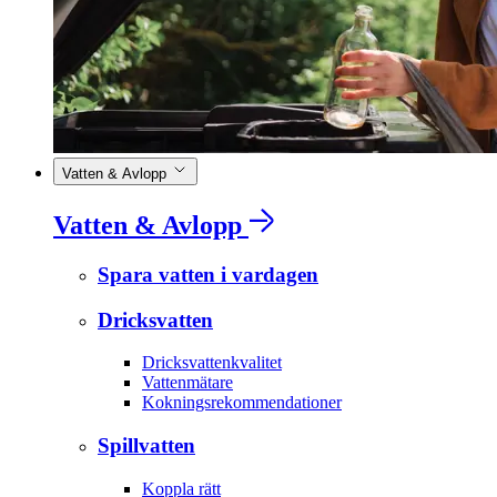
Vatten & Avlopp
Vatten & Avlopp
Spara vatten i vardagen
Dricksvatten
Dricksvattenkvalitet
Vattenmätare
Kokningsrekommendationer
Spillvatten
Koppla rätt