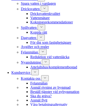
Spara vatten i vardagen
Dricksvatten
Dricksvattenkvalitet
Vattenmätare
Kokningsrekommendationer
Spillvatten
Koppla rätt
Dagvatten
För dig som fastighetsägare
Avgifter och regler
Felanmälan
Reduktion vid vattenläcka
Nyanslutning
Attefallshus/komplementbostad
Kundservice
Kontakta oss
Felanmälan
Anmäl rivning av byggnad
Beställ tjänster vid nybyggnation
Ska du gräva?
Anmäl flytt
Våra betalningsalternativ