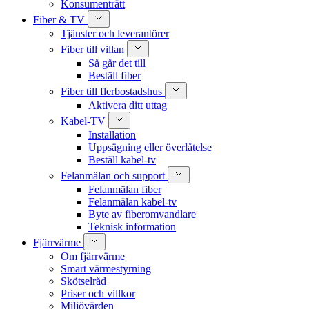
Konsumenträtt
Fiber & TV
Tjänster och leverantörer
Fiber till villan
Så går det till
Beställ fiber
Fiber till flerbostadshus
Aktivera ditt uttag
Kabel-TV
Installation
Uppsägning eller överlåtelse
Beställ kabel-tv
Felanmälan och support
Felanmälan fiber
Felanmälan kabel-tv
Byte av fiberomvandlare
Teknisk information
Fjärrvärme
Om fjärrvärme
Smart värmestyrning
Skötselråd
Priser och villkor
Miljövärden