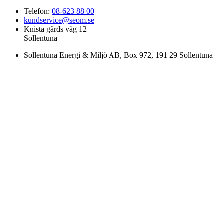
Telefon:
08-623 88 00
kundservice@seom.se
Knista gårds väg 12
Sollentuna
Sollentuna Energi & Miljö AB
, Box 972, 191 29 Sollentuna