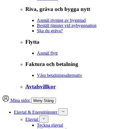
Riva, gräva och bygga nytt
Anmäl rivning av byggnad
Beställ tjänster vid nybyggnation
Ska du gräva?
Flytta
Anmäl flytt
Faktura och betalning
Våra betalningsalternativ
Avtalsvillkor
Mina sidor
Meny
Stäng
Elavtal & Energitjänster
Elavtal
Teckna elavtal