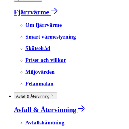
Fjärrvärme
Om fjärrvärme
Smart värmestyrning
Skötselråd
Priser och villkor
Miljövärden
Felanmälan
Avfall & Återvinning
Avfall & Återvinning
Avfallshämtning