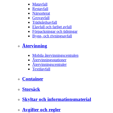
Matavfall
Restavfall
Närsorterat
Grovavfall
Trädgårdsavfall
Elavfall och farligt avfall
Förpackningar och tidningar
Bygg- och rivningsavfall
Återvinning
Mobila återvinningscentralen
Återvinningsstationer
Återvinningscentraler
Textilavfall
Container
Storsäck
Skyltar och informationsmaterial
Avgifter och regler