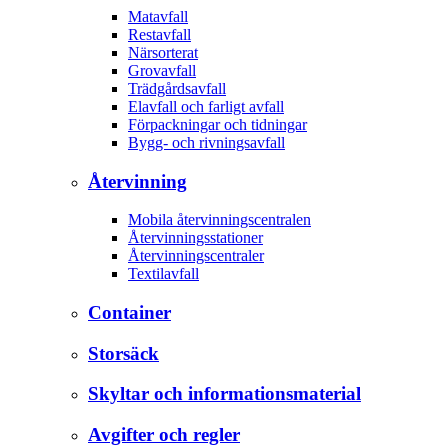
Matavfall
Restavfall
Närsorterat
Grovavfall
Trädgårdsavfall
Elavfall och farligt avfall
Förpackningar och tidningar
Bygg- och rivningsavfall
Återvinning
Mobila återvinningscentralen
Återvinningsstationer
Återvinningscentraler
Textilavfall
Container
Storsäck
Skyltar och informationsmaterial
Avgifter och regler