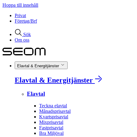
Hoppa till innehåll
Privat
Företag/Brf
Sök
Om oss
Elavtal & Energitjänster
Elavtal & Energitjänster
Elavtal
Teckna elavtal
Månadsprisavtal
Kvartsprisavtal
Mixprisavtal
Fastprisavtal
Bra Miljöval