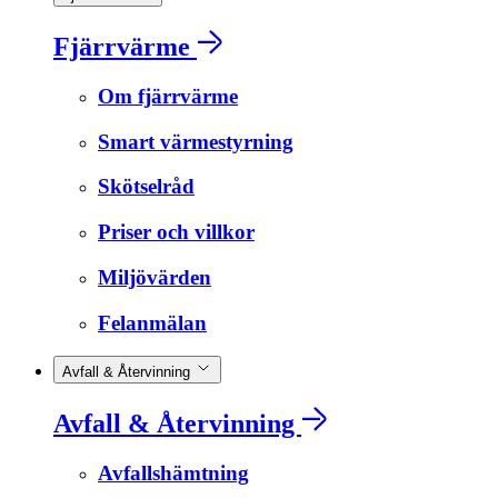
Fjärrvärme
Om fjärrvärme
Smart värmestyrning
Skötselråd
Priser och villkor
Miljövärden
Felanmälan
Avfall & Återvinning
Avfall & Återvinning
Avfallshämtning