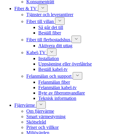
Konsumenträtt
Fiber & TV
Tjänster och leverantörer
Fiber till villan
Så går det till
Beställ fiber
Fiber till flerbostadshus
Aktivera ditt uttag
Kabel-TV
Installation
Uppsägning eller överlåtelse
Beställ kabel-tv
Felanmälan och support
Felanmälan fiber
Felanmälan kabel-tv
Byte av fiberomvandlare
Teknisk information
Fjärrvärme
Om fjärrvärme
Smart värmestyrning
Skötselråd
Priser och villkor
Miljövärden