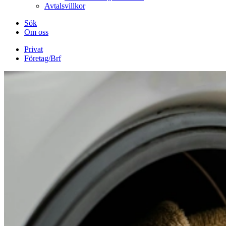
Avtalsvillkor
Sök
Om oss
Privat
Företag/Brf