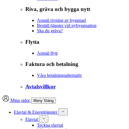
Riva, gräva och bygga nytt
Anmäl rivning av byggnad
Beställ tjänster vid nybyggnation
Ska du gräva?
Flytta
Anmäl flytt
Faktura och betalning
Våra betalningsalternativ
Avtalsvillkor
Mina sidor
Meny
Stäng
Elavtal & Energitjänster
Elavtal
Teckna elavtal