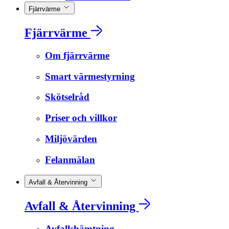
Fjärrvärme
Fjärrvärme
Om fjärrvärme
Smart värmestyrning
Skötselråd
Priser och villkor
Miljövärden
Felanmälan
Avfall & Återvinning
Avfall & Återvinning
Avfallshämtning