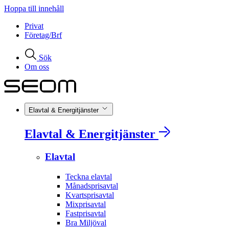
Hoppa till innehåll
Privat
Företag/Brf
Sök
Om oss
Elavtal & Energitjänster
Elavtal & Energitjänster
Elavtal
Teckna elavtal
Månadsprisavtal
Kvartsprisavtal
Mixprisavtal
Fastprisavtal
Bra Miljöval