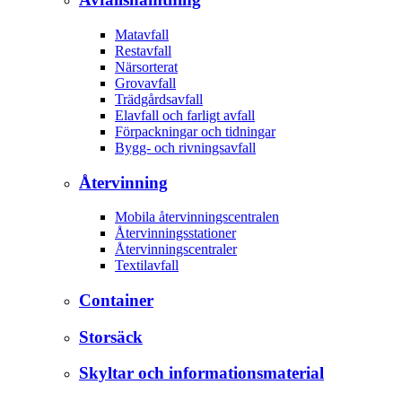
Matavfall
Restavfall
Närsorterat
Grovavfall
Trädgårdsavfall
Elavfall och farligt avfall
Förpackningar och tidningar
Bygg- och rivningsavfall
Återvinning
Mobila återvinningscentralen
Återvinningsstationer
Återvinningscentraler
Textilavfall
Container
Storsäck
Skyltar och informationsmaterial