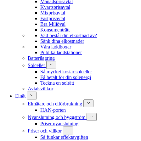
Månadsprisavtal
Kvartsprisavtal
Mixprisavtal
Fastprisavtal
Bra Miljöval
Konsumenträtt
Vad består din elkostnad av?
Sänk dina elkostnader
Våra laddboxar
Publika laddstationer
Batterilagring
Solceller
Så mycket kostar solceller
Få betalt för din solenergi
Teckna en solrätt
Avtalsvillkor
Elnät
Elmätare och elförbrukning
HAN-porten
Nyanslutning och byggström
Priser nyanslutning
Priser och villkor
Så funkar effektavgiften