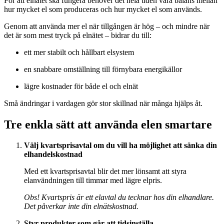
För att elnätet ska fungera behöver det hela tiden vara balans mellan
hur mycket el som produceras och hur mycket el som används.
Genom att använda mer el när tillgången är hög – och mindre när
det är som mest tryck på elnätet – bidrar du till:
ett mer stabilt och hållbart elsystem
en snabbare omställning till förnybara energikällor
lägre kostnader för både el och elnät
Små ändringar i vardagen gör stor skillnad när många hjälps åt.
Tre enkla sätt att använda elen smartare
Välj kvartsprisavtal om du vill ha möjlighet att sänka din
elhandelskostnad
Med ett kvartsprisavtal blir det mer lönsamt att styra
elanvändningen till timmar med lägre elpris.
Obs! Kvartspris är ett elavtal du tecknar hos din elhandlare.
Det påverkar inte din elnätskostnad.
Styr produkter som går att tidsinställa