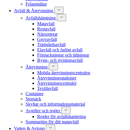
Felanmälan
Avfall & Återvinning
Avfallshämtning
Matavfall
Restavfall
Närsorterat
Grovavfall
Trädgårdsavfall
Elavfall och farligt avfall
Förpackningar och tidningar
Bygg- och rivningsavfall
Återvinning
Mobila återvinningscentralen
Återvinningsstationer
Återvinningscentraler
Textilavfall
Container
Storsäck
Skyltar och informationsmaterial
Avgifter och regler
Regler för avfallshantering
Sommartips för ditt matavfall
Vatten & Avlopp