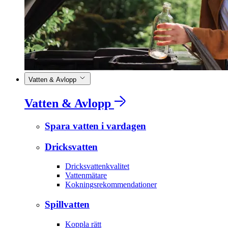
Vatten & Avlopp
Vatten & Avlopp
Spara vatten i vardagen
Dricksvatten
Dricksvattenkvalitet
Vattenmätare
Kokningsrekommendationer
Spillvatten
Koppla rätt