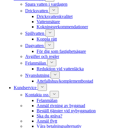
Spara vatten i vardagen
Dricksvatten
Dricksvattenkvalitet
Vattenmätare
Kokningsrekommendationer
Spillvatten
Koppla rätt
Dagvatten
För dig som fastighetsägare
Avgifter och regler
Felanmälan
Reduktion vid vattenläcka
Nyanslutning
Attefallshus/komplementbostad
Kundservice
Kontakta oss
Felanmälan
Anmäl rivning av byggnad
Beställ tjänster vid nybyggnation
Ska du gräva?
Anmäl flytt
Våra betalningsalternativ