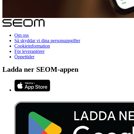
Om oss
Så skyddar vi dina personuppgifter
Cookieinformation
För leverantörer
Öppettider
Ladda ner SEOM-appen