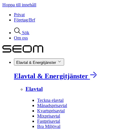
Hoppa till innehåll
Privat
Företag/Brf
Sök
Om oss
Elavtal & Energitjänster
Elavtal & Energitjänster
Elavtal
Teckna elavtal
Månadsprisavtal
Kvartsprisavtal
Mixprisavtal
Fastprisavtal
Bra Miljöval