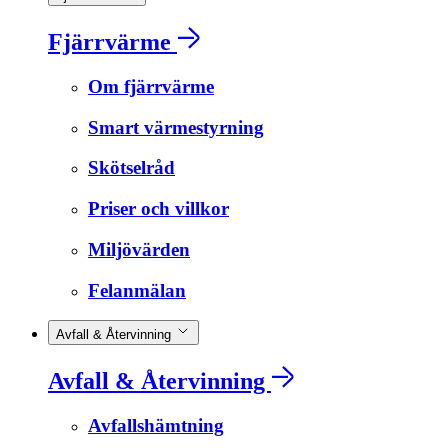
Fjärrvärme
Om fjärrvärme
Smart värmestyrning
Skötselråd
Priser och villkor
Miljövärden
Felanmälan
Avfall & Återvinning
Avfall & Återvinning
Avfallshämtning