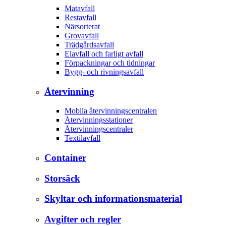
Matavfall
Restavfall
Närsorterat
Grovavfall
Trädgårdsavfall
Elavfall och farligt avfall
Förpackningar och tidningar
Bygg- och rivningsavfall
Återvinning
Mobila återvinningscentralen
Återvinningsstationer
Återvinningscentraler
Textilavfall
Container
Storsäck
Skyltar och informationsmaterial
Avgifter och regler