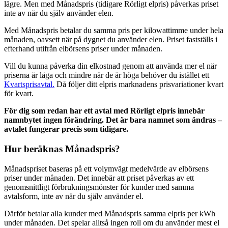
lägre.
Men med Månadspris (tidigare Rörligt elpris) påverkas priset
inte av när du själv använder elen.
Med Månadspris betalar du samma pris per kilowattimme under hela
månaden, oavsett när på dygnet du använder elen. Priset fastställs i
efterhand utifrån elbörsens priser under månaden.
Vill du kunna påverka din elkostnad genom att använda mer el när
priserna är låga och mindre när de är höga behöver du istället ett
Kvartsprisavtal.
Då följer ditt elpris marknadens prisvariationer kvart
för kvart.
För dig som redan har ett avtal med Rörligt elpris innebär
namnbytet ingen förändring. Det är bara namnet som ändras –
avtalet fungerar precis som tidigare.
Hur beräknas Månadspris?
Månadspriset baseras på ett volymvägt medelvärde av elbörsens
priser under månaden. Det innebär att priset påverkas av ett
genomsnittligt förbrukningsmönster för kunder med samma
avtalsform, inte av när du själv använder el.
Därför betalar alla kunder med Månadspris samma elpris per kWh
under månaden. Det spelar alltså ingen roll om du använder mest el