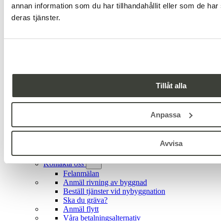
annan information som du har tillhandahållit eller som de har
Spara vatten i vardagen
deras tjänster.
Dricksvatten
Dricksvattenkvalitet
Vattenmätare
Kokningsrekommendationer
Spillvatten
Koppla rätt
Dagvatten
Tillåt alla
För dig som fastighetsägare
Avgifter och regler
Felanmälan
Anpassa
Reduktion vid vattenläcka
Nyanslutning
Attefallshus/komplementbostad
Avvisa
Kundservice
Kontakta oss
Felanmälan
Anmäl rivning av byggnad
Beställ tjänster vid nybyggnation
Ska du gräva?
Anmäl flytt
Våra betalningsalternativ