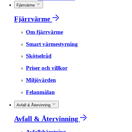
Fjärrvärme
Fjärrvärme
Om fjärrvärme
Smart värmestyrning
Skötselråd
Priser och villkor
Miljövärden
Felanmälan
Avfall & Återvinning
Avfall & Återvinning
Avfallshämtning