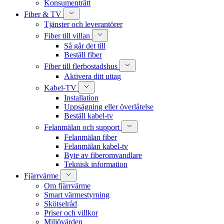
Konsumenträtt
Fiber & TV
Tjänster och leverantörer
Fiber till villan
Så går det till
Beställ fiber
Fiber till flerbostadshus
Aktivera ditt uttag
Kabel-TV
Installation
Uppsägning eller överlåtelse
Beställ kabel-tv
Felanmälan och support
Felanmälan fiber
Felanmälan kabel-tv
Byte av fiberomvandlare
Teknisk information
Fjärrvärme
Om fjärrvärme
Smart värmestyrning
Skötselråd
Priser och villkor
Miljövärden