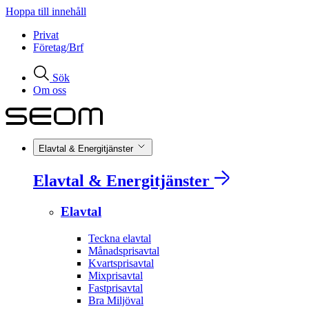
Hoppa till innehåll
Privat
Företag/Brf
Sök
Om oss
Elavtal & Energitjänster
Elavtal & Energitjänster
Elavtal
Teckna elavtal
Månadsprisavtal
Kvartsprisavtal
Mixprisavtal
Fastprisavtal
Bra Miljöval