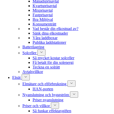
Månadsprisavtal
Kvartsprisavtal
Mixprisavtal
Fastprisavtal
Bra Miljöval
Konsumenträtt
Vad består din elkostnad av?
Sänk dina elkostnader
Våra laddboxar
Publika laddstationer
Batterilagring
Solceller
Så mycket kostar solceller
Få betalt för din solenergi
Teckna en solrätt
Avtalsvillkor
Elnät
Elmätare och elförbrukning
HAN-porten
Nyanslutning och byggström
Priser nyanslutning
Priser och villkor
Så funkar effektavgiften