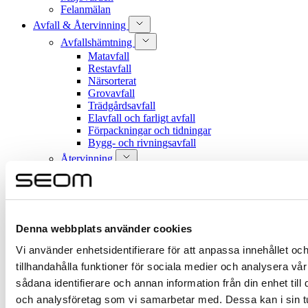
Felanmälan
Avfall & Återvinning
Avfallshämtning
Matavfall
Restavfall
Närsorterat
Grovavfall
Trädgårdsavfall
Elavfall och farligt avfall
Förpackningar och tidningar
Bygg- och rivningsavfall
Återvinning
Mobila återvinningscentralen
Återvinningsstationer
Återvinningscentraler
Textilavfall
Container
Denna webbplats använder cookies
Storsäck
Skyltar och informationsmaterial
Vi använder enhetsidentifierare för att anpassa innehållet oc
Avgifter och regler
tillhandahålla funktioner för sociala medier och analysera vår
Regler för avfallshantering
sådana identifierare och annan information från din enhet til
Sommartips för ditt matavfall
och analysföretag som vi samarbetar med. Dessa kan i sin 
Vatten & Avlopp