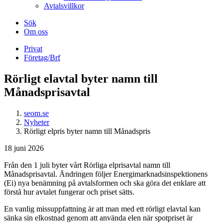
Avtalsvillkor
Sök
Om oss
Privat
Företag/Brf
Rörligt elavtal byter namn till
Månadsprisavtal
seom.se
Nyheter
Rörligt elpris byter namn till Månadspris
18 juni 2026
Från den 1 juli byter vårt Rörliga elprisavtal namn till
Månadsprisavtal. Ändringen följer Energimarknadsinspektionens
(Ei) nya benämning på avtalsformen och ska göra det enklare att
förstå hur avtalet fungerar och priset sätts.
En vanlig missuppfattning är att man med ett rörligt elavtal kan
sänka sin elkostnad genom att använda elen när spotpriset är