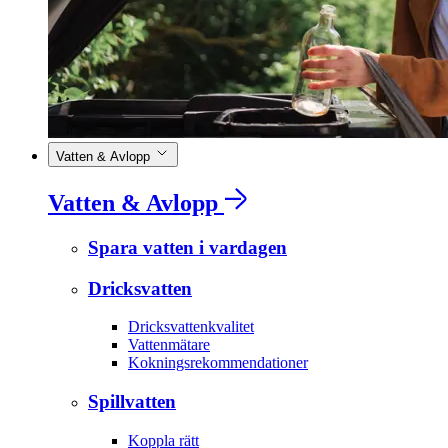
Vatten & Avlopp
Vatten & Avlopp
Spara vatten i vardagen
Dricksvatten
Dricksvattenkvalitet
Vattenmätare
Kokningsrekommendationer
Spillvatten
Koppla rätt