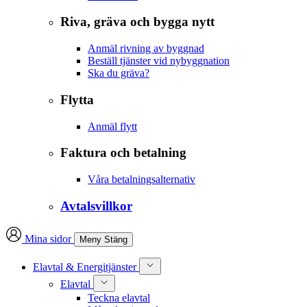
Riva, gräva och bygga nytt
Anmäl rivning av byggnad
Beställ tjänster vid nybyggnation
Ska du gräva?
Flytta
Anmäl flytt
Faktura och betalning
Våra betalningsalternativ
Avtalsvillkor
Mina sidor
Meny
Stäng
Elavtal & Energitjänster
Elavtal
Teckna elavtal