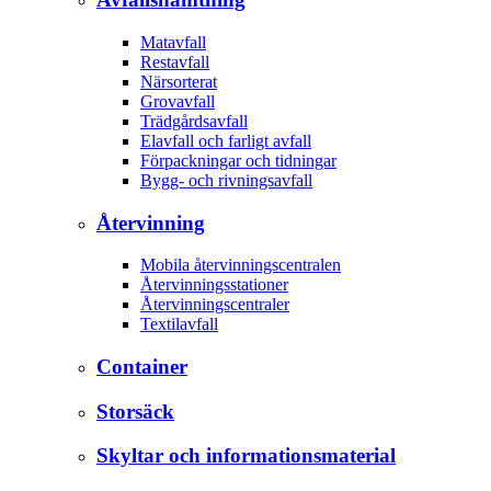
Matavfall
Restavfall
Närsorterat
Grovavfall
Trädgårdsavfall
Elavfall och farligt avfall
Förpackningar och tidningar
Bygg- och rivningsavfall
Återvinning
Mobila återvinningscentralen
Återvinningsstationer
Återvinningscentraler
Textilavfall
Container
Storsäck
Skyltar och informationsmaterial